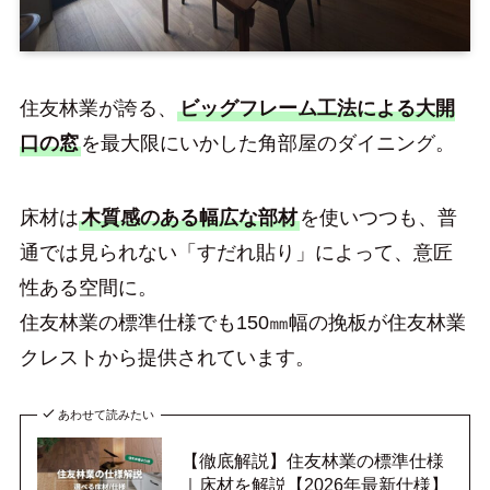
住友林業が誇る、
ビッグフレーム工法による大開
口の窓
を最大限にいかした角部屋のダイニング。
床材は
木質感のある幅広な部材
を使いつつも、普
通では見られない「すだれ貼り」によって、意匠
性ある空間に。
住友林業の標準仕様でも150㎜幅の挽板が住友林業
クレストから提供されています。
あわせて読みたい
【徹底解説】住友林業の標準仕様
｜床材を解説【2026年最新仕様】