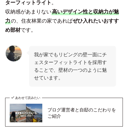
ターフィットライト
。
収納感があまりない
高いデザイン性と収納力が魅
力
の、住友林業の家であれば
ぜひ入れたいおすす
め部材
です。
我が家でもリビングの壁一面にチ
ェスターフィットライトを採用す
ることで、壁材の一つのように魅
せています。
あわせて読みたい
ブログ運営者と自邸のこだわりを
ご紹介