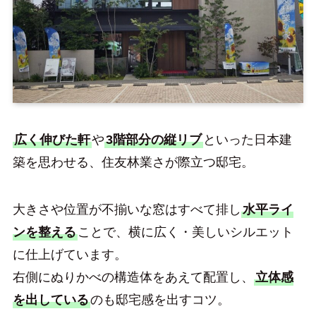
広く伸びた軒
や
3階部分の縦リブ
といった日本建
築を思わせる、住友林業さが際立つ邸宅。
大きさや位置が不揃いな窓はすべて排し
水平ライ
ンを整える
ことで、横に広く・美しいシルエット
に仕上げています。
右側にぬりかべの構造体をあえて配置し、
立体感
を出している
のも邸宅感を出すコツ。