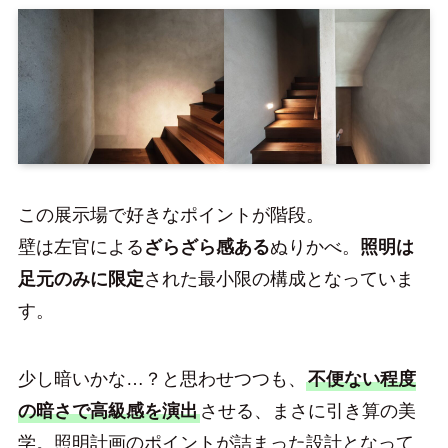
この展示場で好きなポイントが階段。
壁は左官による
ざらざら感ある
ぬりかべ。
照明は
足元のみに限定
された最小限の構成となっていま
す。
少し暗いかな…？と思わせつつも、
不便ない程度
の暗さで高級感を演出
させる、まさに引き算の美
学。照明計画のポイントが詰まった設計となって