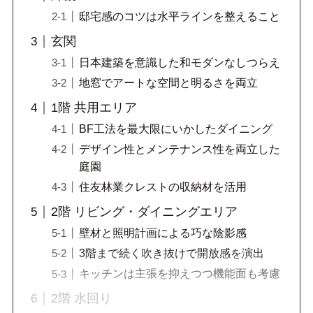
邸宅感のコツは水平ラインを整えること
玄関
日本建築を意識した和モダンなしつらえ
地窓でアートな空間と明るさを両立
1階 共用エリア
BF工法を最大限にいかしたダイニング
デザイン性とメンテナンス性を両立した
庭園
住友林業クレストの収納材を活用
2階 リビング・ダイニングエリア
壁材と照明計画による巧な陰影感
3階まで続く吹き抜けで開放感を演出
キッチンは主張を抑えつつ機能面も考慮
2階 水回り